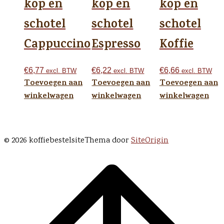
kop en
kop en
kop en
schotel
schotel
schotel
Cappuccino
Espresso
Koffie
€
6,77
€
6,22
€
6,66
excl. BTW
excl. BTW
excl. BTW
Toevoegen aan
Toevoegen aan
Toevoegen aan
winkelwagen
winkelwagen
winkelwagen
© 2026 koffiebestelsite
Thema door
SiteOrigin
Scroll
naar
boven