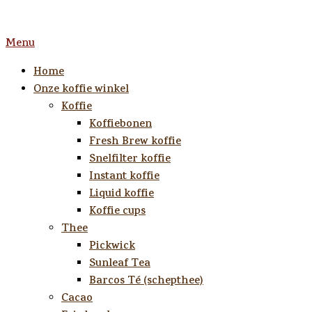
Ga
Home
naar
Menu
Menu
de
inhoud
Home
Onze koffie winkel
Koffie
Koffiebonen
Fresh Brew koffie
Snelfilter koffie
Instant koffie
Liquid koffie
Koffie cups
Thee
Pickwick
Sunleaf Tea
Barcos Té (schepthee)
Cacao