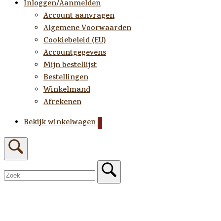
Inloggen/Aanmelden
Account aanvragen
Algemene Voorwaarden
Cookiebeleid (EU)
Accountgegevens
Mijn bestellijst
Bestellingen
Winkelmand
Afrekenen
Winkelwagen
Bekijk winkelwagen
0
bekijken
Open
de
zoekbalk
Sluit
de
zoekbalk