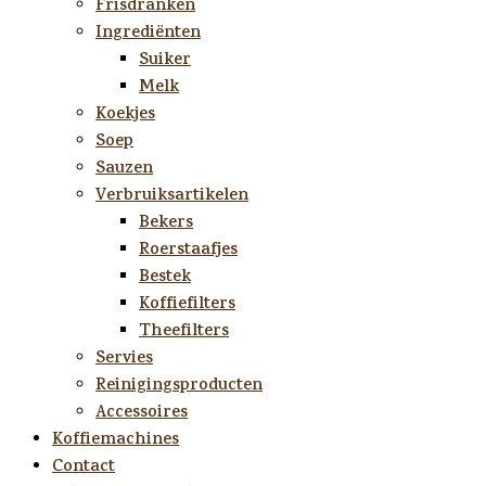
Frisdranken
Ingrediënten
Suiker
Melk
Koekjes
Soep
Sauzen
Verbruiksartikelen
Bekers
Roerstaafjes
Bestek
Koffiefilters
Theefilters
Servies
Reinigingsproducten
Accessoires
Koffiemachines
Contact