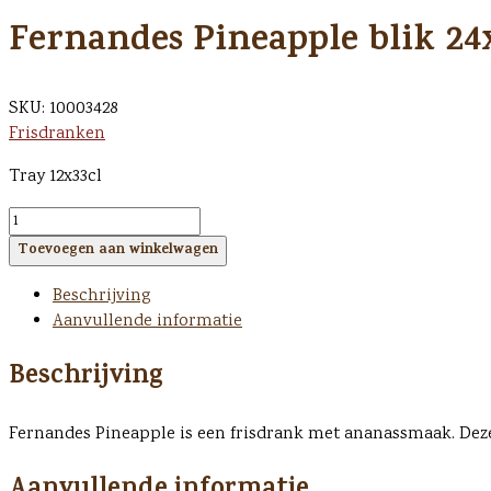
Fernandes Pineapple blik 24x
SKU:
10003428
Frisdranken
Tray 12x33cl
Fernandes
Pineapple
Toevoegen aan winkelwagen
blik
24x33cl
Beschrijving
(BN9410)
Aanvullende informatie
aantal
Beschrijving
Fernandes Pineapple is een frisdrank met ananassmaak. Deze v
Aanvullende informatie